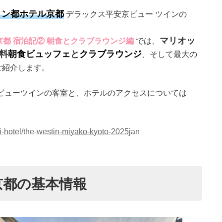
ィン都ホテル京都
デラックス平安京ビュー ツインの
マリオッ
京都 宿泊記② 朝食とクラブラウンジ編
では、
料
朝食ビュッフェ
と
クラブラウンジ
、そして最大の
ご紹介します。
ビューツインの客室と、ホテルのアクセスについては
hotel/the-westin-miyako-kyoto-2025jan
京都の基本情報