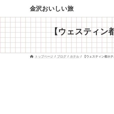
コ
ナ
金沢おいしい旅
ン
ビ
テ
ゲ
ン
ー
ツ
シ
へ
ョ
【ウェスティン
ス
ン
キ
に
ッ
移
プ
動
トップページ
ブログ
ホテル
【ウェスティン都ホテ