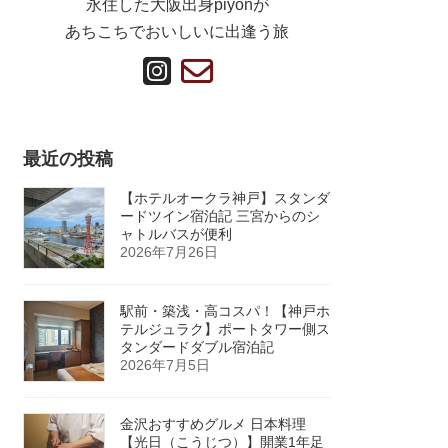
永住した大阪出身piyonが
あちこちでおいしいに出逢う旅
ア
ア
イ
イ
コ
コ
ン
ン
リ
リ
ン
ン
最近の投稿
ク
ク
【ホテルオークラ神戸】スタンダ
ードツイン宿泊記 三宮からのシ
ャトルバスが便利
2026年7月26日
駅前・築浅・高コスパ！【神戸ホ
テルジュラク】ポートタワー側ス
タンダードダブル宿泊記
2026年7月5日
金沢おすすめグルメ 日本料理
【光日（こうじつ）】開業1年足