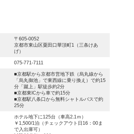
〒605-0052
京都市東山区粟田口華頂町1（三条けあ
げ）
075-771-7111
■京都駅から京都市営地下鉄（烏丸線から
「烏丸御池」で東西線に乗り換え）で約15
分「蹴上」駅徒歩約2分
■京都東ICから車で約15分
■京都駅八条口から無料シャトルバスで約
25分
ホテル地下に125台（車高2.1ｍ）
￥1,500/1泊（チェックアウト日16：00ま
で入出庫可）