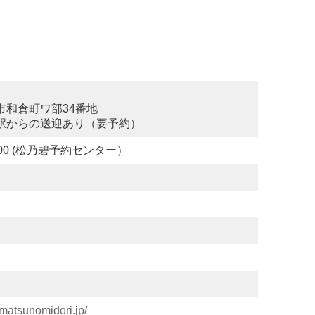
市和倉町ワ部34番地
駅からの送迎あり（要予約）
-8000 (松乃碧予約センター）
.matsunomidori.jp/