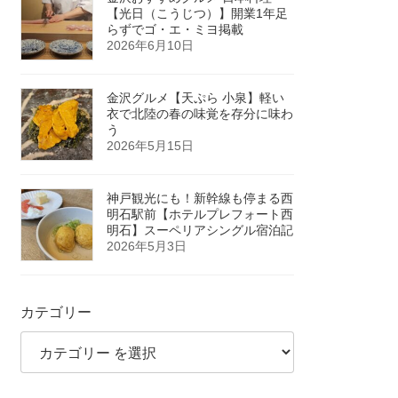
【光日（こうじつ）】開業1年足
らずでゴ・エ・ミヨ掲載
2026年6月10日
金沢グルメ【天ぷら 小泉】軽い
衣で北陸の春の味覚を存分に味わ
う
2026年5月15日
神戸観光にも！新幹線も停まる西
明石駅前【ホテルプレフォート西
明石】スーペリアシングル宿泊記
2026年5月3日
カテゴリー