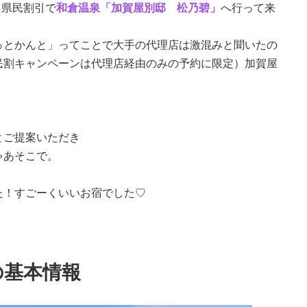
川県民割引で
和倉温泉「加賀屋別邸 松乃碧」
へ行って来
っとかんと」ってことで大手の代理店は激混みと聞いたの
民割キャンペーンは代理店経由のみの予約に限定）加賀屋
とご提案いただき
ゃあそこで。
た！すごーくいいお宿でした♡
の基本情報