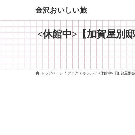
コ
ナ
金沢おいしい旅
ン
ビ
テ
ゲ
ン
ー
ツ
シ
<休館中>【加賀屋別
へ
ョ
ス
ン
キ
に
ッ
移
プ
動
トップページ
ブログ
ホテル
<休館中>【加賀屋別