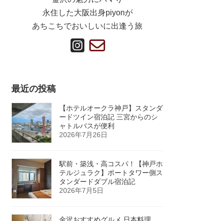
永住した大阪出身piyonが
あちこちでおいしいに出逢う旅
ア
ア
イ
イ
コ
コ
ン
ン
リ
リ
ン
ン
最近の投稿
ク
ク
【ホテルオークラ神戸】スタンダ
ードツイン宿泊記 三宮からのシ
ャトルバスが便利
2026年7月26日
駅前・築浅・高コスパ！【神戸ホ
テルジュラク】ポートタワー側ス
タンダードダブル宿泊記
2026年7月5日
金沢おすすめグルメ 日本料理