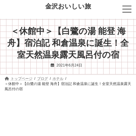
コ
ナ
金沢おいしい旅
ン
ビ
テ
ゲ
ン
ー
ツ
シ
＜休館中＞【白鷺の湯 能登 海
へ
ョ
ス
ン
キ
に
舟】宿泊記 和倉温泉に誕生！全
ッ
移
プ
動
室天然温泉露天風呂付の宿
2021年6月24日
トップページ
ブログ
ホテル
＜休館中＞【白鷺の湯 能登 海舟】宿泊記 和倉温泉に誕生！全室天然温泉露天
風呂付の宿