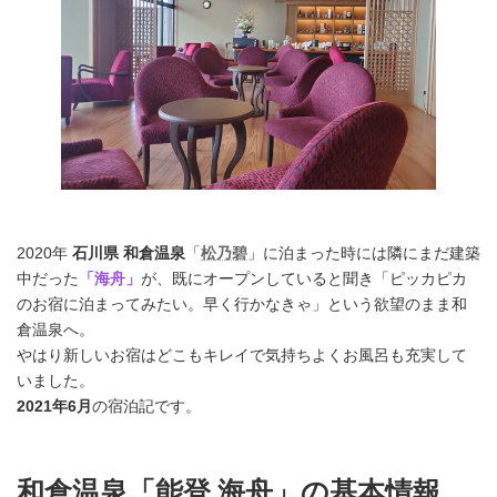
2025年2月現在 「能登 海舟」は休館中です
2020年
石川県 和倉温泉
「
松乃碧
」に泊まった時には隣にまだ建築
中だった
「海舟」
が、既にオープンしていると聞き「ピッカピカ
のお宿に泊まってみたい。早く行かなきゃ」という欲望のまま和
倉温泉へ。
やはり新しいお宿はどこもキレイで気持ちよくお風呂も充実して
いました。
2021年6月
の宿泊記です。
和倉温泉「能登 海舟」の基本情報