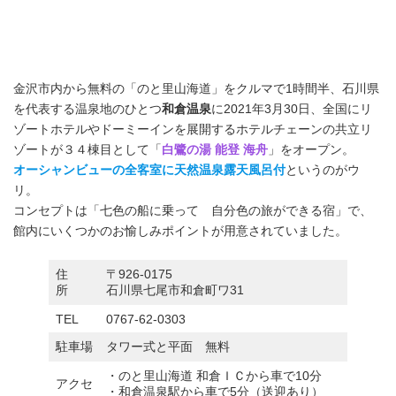
金沢市内から無料の「のと里山海道」をクルマで1時間半、石川県
を代表する温泉地のひとつ
和倉温泉
に2021年3月30日、全国にリ
ゾートホテルやドーミーインを展開するホテルチェーンの共立リ
ゾートが３４棟目として「
白鷺の湯 能登 海舟
」をオープン。
オーシャンビューの全客室に天然温泉露天風呂付
というのがウ
リ。
コンセプトは「七色の船に乗って 自分色の旅ができる宿」で、
館内にいくつかのお愉しみポイントが用意されていました。
住
〒926-0175
所
石川県七尾市和倉町ワ31
TEL
0767-62-0303
駐車場
タワー式と平面 無料
・のと里山海道 和倉ＩＣから車で10分
アクセ
・和倉温泉駅から車で5分（送迎あり）