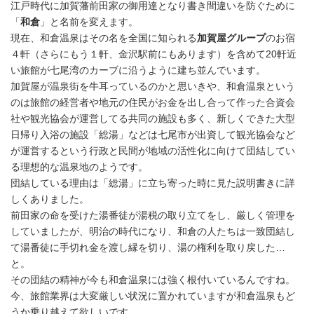
江戸時代に加賀藩前田家の御用達となり書き間違いを防ぐために
「
和倉
」と名前を変えます。
現在、和倉温泉はその名を全国に知られる
加賀屋グループ
のお宿
４軒（さらにもう１軒、金沢駅前にもあります）を含めて20軒近
い旅館が七尾湾のカーブに沿うように建ち並んでいます。
加賀屋が温泉街を牛耳っているのかと思いきや、和倉温泉という
のは旅館の経営者や地元の住民がお金を出し合って作った合資会
社や観光協会が運営してる共同の施設も多く、新しくできた大型
日帰り入浴の施設「総湯」などは七尾市が出資して観光協会など
が運営するという行政と民間が地域の活性化に向けて団結してい
る理想的な温泉地のようです。
団結している理由は「総湯」に立ち寄った時に見た説明書きに詳
しくありました。
前田家の命を受けた湯番徒が湯税の取り立てをし、厳しく管理を
していましたが、明治の時代になり、和倉の人たちは一致団結し
て湯番徒に手切れ金を渡し縁を切り、湯の権利を取り戻した…
と。
その団結の精神が今も和倉温泉には強く根付いているんですね。
今、旅館業界は大変厳しい状況に置かれていますが和倉温泉もど
うか乗り越えて欲しいです。