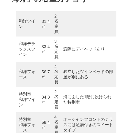
2
名
和洋ツイ
31.4
㎡
定
ン
員
3
和洋デラ
名
33.4
ックスツ
窓際にデイベッドあり
㎡
定
イン
員
4
名
和洋フォ
独立したツインベッドの部
56.7
㎡
定
ース
屋が別にある
員
2
特別室
名
海に面した1階に設けられ
34.3
和洋ツイ
㎡
定
た特別室
ン
員
4
特別室
オーシャンフロントのテラ
名
58.4
和洋フォ
スには足湯付きのスイート
㎡
定
ース
タイプ
員