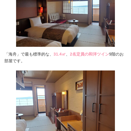
「海舟」で最も標準的な、
31.4㎡
、
2名定員の和洋ツイン
9階のお
部屋です。