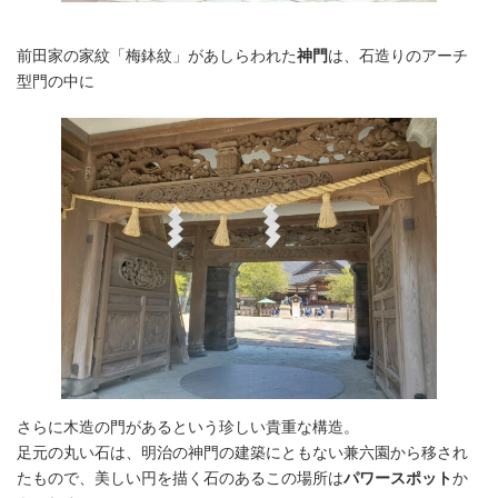
前田家の家紋「梅鉢紋」があしらわれた
神門
は、石造りのアーチ
型門の中に
さらに木造の門があるという珍しい貴重な構造。
足元の丸い石は、明治の神門の建築にともない兼六園から移され
たもので、美しい円を描く石のあるこの場所は
パワースポット
か