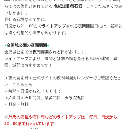
らではの傑作とされている
色紙短冊積石垣
（しきしたんざくづみ
いしがき） 。
見せる石垣なんですね。
日没から21：00まで
ライトアップ
される夜間開園日には、昼間と
は違う幻想的な世界が広がります。
●
金沢城公園の夜間開園
●
金沢城公園では
夜間開園
される日があります。
ライトアップにより、昼間とは別の顔を見せる石垣や建物、庭
園、城郭はおすすめです！
＜夜間開園日＞公式サイトの夜間開園カレンダーでご確認くださ
い→
こちらから
＜時間＞日没から21：００まで
＜入園口＞石川門口、鼠多門口、玉泉院丸口
＜料金＞無料
☆
外周の石垣や石川門などのライトアップは、毎日、日没から
22：00まで行われています