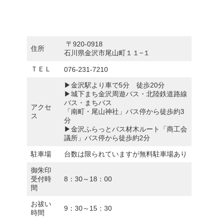
〒920-0918
住所
石川県金沢市尾山町１１−１
ＴＥＬ
076-231-7210
▶金沢駅より車で5分 徒歩20分
▶城下まち金沢周遊バス・北陸鉄道路線
バス・まちバス
アクセ
「南町・尾山神社」バス停から徒歩約3
ス
分
▶金沢ふらっとバス材木ルート「商工会
議所」バス停から徒歩約2分
駐車場
台数は限られていますが無料駐車場あり
御朱印
受付時
8：30～18：00
間
お祓い
9：30～15：30
時間