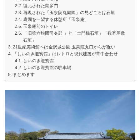
復元された鼠多門
再現された「玉泉院丸庭園」の見どころは石垣
庭園を一望する休憩所「玉泉庵」
玉泉庵前のトイレ
「旧第六旅団司令部 」と「土門橋石垣」「数寄屋敷
石垣」
21世紀美術館へは金沢城公園 玉泉院丸口からが近い
「しいのき迎賓館」はレトロと現代建築が背中合わせ
しいのき迎賓館
しいのき迎賓館の駐車場
まとめます