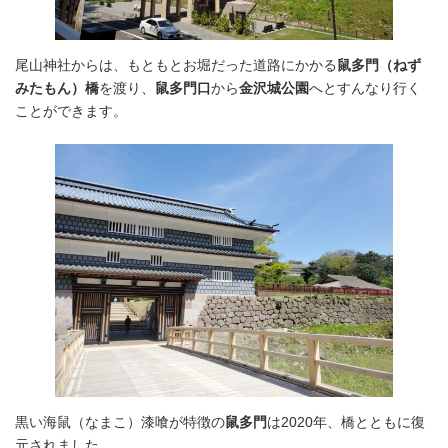
尾山神社からは、もともとお堀だった道路にかかる
鼠多門（ねず
みたもん）橋
を渡り、
鼠多門口
から
金沢城公園
へとすんなり行く
ことができます。
黒い海鼠（なまこ）漆喰が特徴の
鼠多門
は2020年、橋とともに復
元されました。