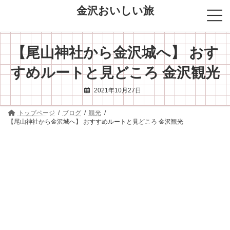
コ
ナ
金沢おいしい旅
ン
ビ
テ
ゲ
ン
ー
ツ
シ
【尾山神社から金沢城へ】 おす
へ
ョ
ス
ン
キ
に
すめルートと見どころ 金沢観光
ッ
移
プ
動
2021年10月27日
トップページ
ブログ
観光
【尾山神社から金沢城へ】 おすすめルートと見どころ 金沢観光