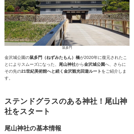
鼠多門
金沢城公園の
鼠多門（ねずみたもん）橋
が2020年に復元されたこ
とによりスムーズになった、
尾山神社
から
金沢城公園
へ、さらに
その先の
21世紀美術館へと続く金沢観光回遊ルート
をご紹介しま
す。
ステンドグラスのある神社！尾山神
社をスタート
尾山神社の基本情報