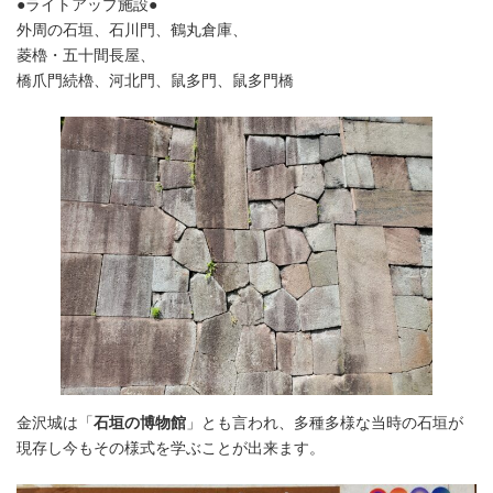
●ライトアップ施設●
外周の石垣、石川門、鶴丸倉庫、
菱櫓・五十間長屋、
橋爪門続櫓、河北門、鼠多門、鼠多門橋
金沢城は「
石垣の博物館
」とも言われ、多種多様な当時の石垣が
現存し今もその様式を学ぶことが出来ます。