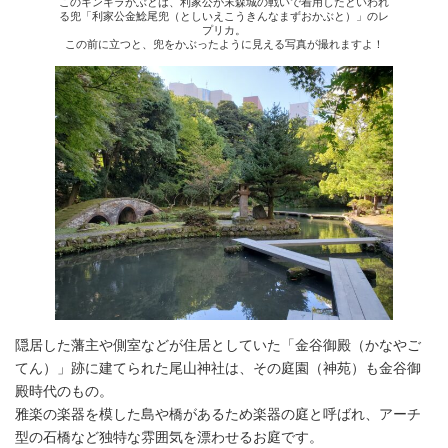
このキンキラかぶとは、利家公が末森城の戦いで着用したといわれ
る兜「利家公金鯰尾兜（としいえこうきんなまずおかぶと）」のレ
プリカ。
この前に立つと、兜をかぶったように見える写真が撮れますよ！
隠居した藩主や側室などが住居としていた「金谷御殿（かなやご
てん）」跡に建てられた尾山神社は、その庭園（神苑）も金谷御
殿時代のもの。
雅楽の楽器を模した島や橋があるため楽器の庭と呼ばれ、アーチ
型の石橋など独特な雰囲気を漂わせるお庭です。