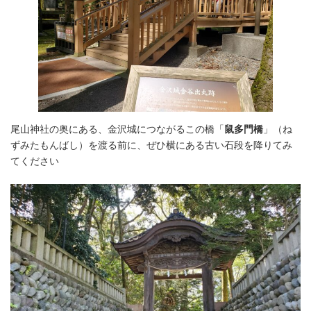
尾山神社の奥にある、金沢城につながるこの橋「
鼠多門橋
」（ね
ずみたもんばし）を渡る前に、ぜひ横にある古い石段を降りてみ
てください