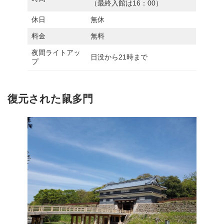
（最終入館は16：00）
休日
無休
料金
無料
夜間ライトアッ
日没から21時まで
プ
復元された鼠多門