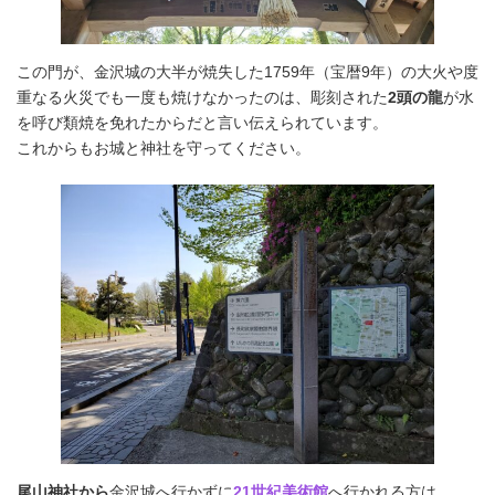
この門が、金沢城の大半が焼失した1759年（宝暦9年）の大火や度
重なる火災でも一度も焼けなかったのは、彫刻された
2頭の龍
が水
を呼び類焼を免れたからだと言い伝えられています。
これからもお城と神社を守ってください。
尾山神社から
金沢城へ行かずに
21世紀美術館
へ行かれる方は、