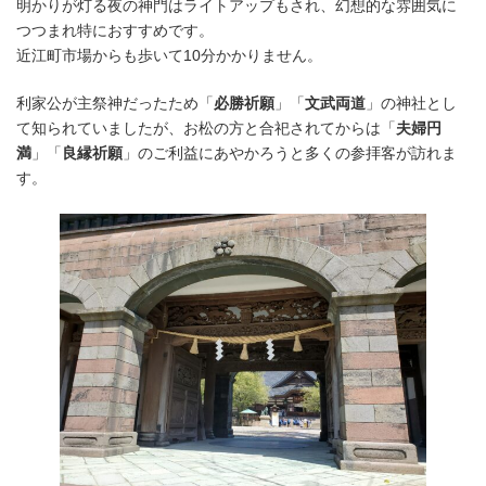
明かりが灯る夜の神門はライトアップもされ、幻想的な雰囲気に
つつまれ特におすすめです。
近江町市場からも歩いて10分かかりません。
利家公が主祭神だったため「
必勝祈願
」「
文武両道
」の神社とし
て知られていましたが、お松の方と合祀されてからは「
夫婦円
満
」「
良縁祈願
」のご利益にあやかろうと多くの参拝客が訪れま
す。