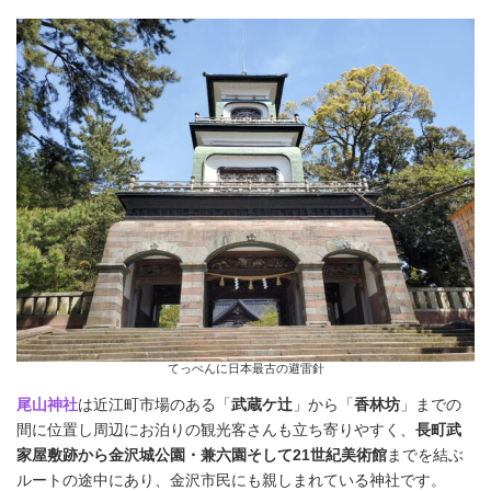
てっぺんに日本最古の避雷針
尾山神社
は近江町市場のある「
武蔵ケ辻
」から「
香林坊
」までの
間に位置し周辺にお泊りの観光客さんも立ち寄りやすく、
長町武
家屋敷跡から金沢城公園・兼六園そして21世紀美術館
までを結ぶ
ルートの途中にあり、金沢市民にも親しまれている神社です。