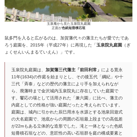
玉泉庵から見た玉泉院丸庭園
正面が
色紙短冊積石垣
鼠多門を入ると広がるのは、加賀藩代々の藩主たちが愛でたであ
ろう庭園を、2015年（平成27年）に再現した「
玉泉院丸庭園
（ぎ
ょくせんいんまるていえん）」です。
玉泉院丸庭園は、
加賀藩三代藩主「前田利常」
による寛永
11年(1634)の作庭を始まりとし、その後五代「綱紀」や十
三代「斉泰」などの歴代の藩主により手を加えられなが
ら、廃藩時まで金沢城内玉泉院丸に存在していた庭園で
す。饗応の場として活用された「兼六園」に比べ、藩主の
内庭としての性格が強い庭園だったと考えられています。
庭園は、城内に引かれた辰巳用水を水源とする池泉回遊式
の大名庭園で、池底からの周囲の石垣最上段までの高低差
が22mもある立体的な造形でした。滝と一体となった色紙
短冊積石垣などの、意匠性の高い石垣群を庭の構成要素と