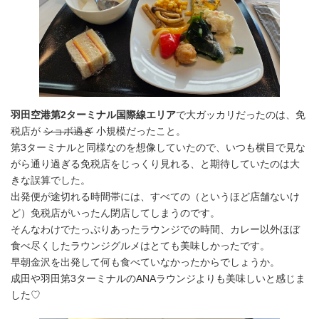
羽田空港第2ターミナル国際線エリア
で大ガッカリだったのは、免
税店が
ショボ過ぎ
小規模だったこと。
第3ターミナルと同様なのを想像していたので、いつも横目で見な
がら通り過ぎる免税店をじっくり見れる、と期待していたのは大
きな誤算でした。
出発便が途切れる時間帯には、すべての（というほど店舗ないけ
ど）免税店がいったん閉店してしまうのです。
そんなわけでたっぷりあったラウンジでの時間、カレー以外ほぼ
食べ尽くしたラウンジグルメはとても美味しかったです。
早朝金沢を出発して何も食べていなかったからでしょうか。
成田や羽田第3ターミナルのANAラウンジよりも美味しいと感じま
した♡