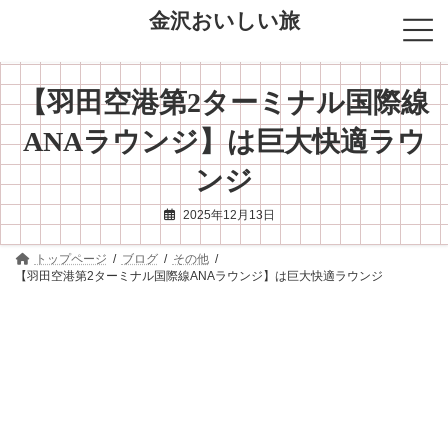
コ
ナ
金沢おいしい旅
ン
ビ
テ
ゲ
ン
ー
ツ
シ
【羽田空港第2ターミナル国際線
へ
ョ
ス
ン
キ
に
ANAラウンジ】は巨大快適ラウ
ッ
移
プ
動
ンジ
2025年12月13日
トップページ
ブログ
その他
【羽田空港第2ターミナル国際線ANAラウンジ】は巨大快適ラウンジ