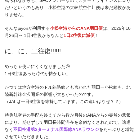
罵られながらも、SFCメンバーなのでスターアライアンスに乗り
たいというのもあり、小松空港の大韓航空仁川便は未だ経験があ
りません。
そんなpiyonが利用する
小松空港からのANA羽田便
は、2025年10
月26日～ 1日4往復からなんと
1日2往復に減便
！
に、に、二往復‼‼‼
めっちゃ使いにくくなりました😢
1日6往復あった時代が懐かしい。
かつては地方空港のドル箱路線とも言われた羽田ー小松線も、北
陸新幹線金沢開業の影響が大きかったのです。
（JALは一日6往復を維持しています。この違いはなぜ？？）
特典航空券の手配を終えてから数か月後のANAからの突然の悲報
により、期せずして羽田長時間滞在を余儀なくされたので、遠慮
なく
羽田空港第2ターミナル国際線ANAラウンジ
をたっぷりと堪能
させていただきました。