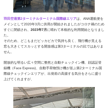
羽田空港第2ターミナルターミナル国際線エリア
は、ANA運航便を
メインとして2020年3月に供用が開始されましたがコロナ禍のため
すぐに閉鎖され、
2023年7月
に晴れて本格的な利用開始となりまし
た。
そのため、どこもまだピッカピカで気持ち良く、飛行機が見える
窓も大きくてスカッとする開放感は第3ターミナルの比ではありま
せん。
開放的な明るい広々空間に整然と自動チェックイン機、顔認証登
録機（Face Express)、自動手荷物預け機が並ぶ第2ターミナル国
際線チェックインエリアが、出発前の高揚する気分をさらに盛り
上げてくれますが、